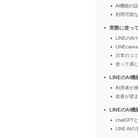
AI機能の
利用可能
実際に使って
LINEの
LINEc
日常のコ
使って感
LINEのA
利用者が
改善が望
LINEのAI
chatGP
LINE A