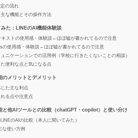
設定の流れ
な主な機能とその操作方法
みた：LINEのAI機能体験談
AIテキストの使用感・体験談←ほぼ嘘が書かれてるので注意
anvasの使用感・体験談←ほぼ嘘が書かれてるので注意
ミュニケーションでの活用例（学校に行きたくないことの相談）
じた便利な点と気になる点
I機能のメリットとデメリット
感じた主な利点
まれる点や注意点
機能と他AIツールとの比較（chatGPT・copilot）と使い分け
TとLINEのAIの比較（本人に聞いてみた）
Iの主な使い方例