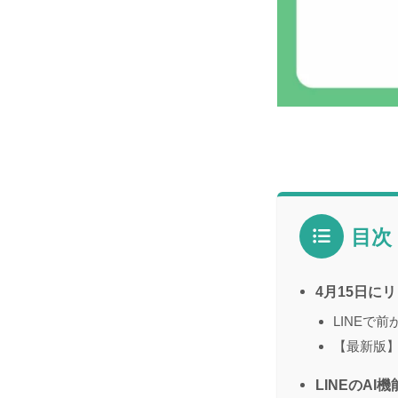
目次
4月15日に
LINEで
【最新版】
LINEのA